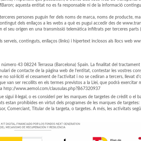
MBaron; aquesta entitat no es fa responsable ni de la informació conting
e terceres persones puguin fer dels noms de marca, noms de producte, mar
l contingut dels enllaços a les webs a què es pugui accedir des de www.tr
 el seu origen en una transmissió telemàtica infiltrats per terceres parts
i dels serveis, continguts, enllaços (links) i hipertext inclosos als llocs w
mero 43 08224 Terrassa (Barcelona) Spain. La finalitat del tractament d
mulari de contacte de la pàgina web de l’entitat, contestar les vostres con
ol·liciti el cessament de l’activitat i no se cediran a tercers, llevat d’obli
ue van ser recollits en els termes previstos a la Llei, que podrà exercitar m
al a http://www.aemol.com/clausulas.php?B67320937
gui il·legal, o es consideri per les marques de targetes de crèdit o el ba
ents estan prohibides en virtut dels programes de les marques de targetes:
or, Comerciant, Titular de la targeta, o targetes. A més, les activitats se