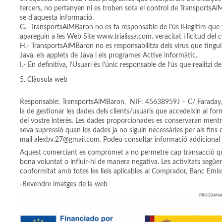
tercers, no pertanyen ni es troben sota el control de TransportsAi
se d’aquesta informació.
G.- TransportsAiMBaron no es fa responsable de l’ús il·legítim qu
apareguin a les Web Site www.trialissa.com. veracitat i licitud de
H.- TransportsAiMBaron no es responsabilitza dels virus que tinguin
Java, els applets de Java i els programes Active informàtic.
I.- En definitiva, l’Usuari és l’únic responsable de l’ús que realitz
Clàusula web
Responsable: TransportsAiMBaron, NIF: 45638959J – C/ Faraday, nú
la de gestionar les dades dels clients/usuaris que accedeixin al for
del vostre interès. Les dades proporcionades es conservaran mentre no s
seva supressió quan les dades ja no siguin necessàries per als fins q
mail alexbv.27@gmail.com. Podeu consultar informació addicion
Aquest comerciant es compromet a no permetre cap transacció que si
bona voluntat o influir-hi de manera negativa. Les activitats segü
conformitat amb totes les lleis aplicables al Comprador, Banc Emiss
-Revendre imatges de la web