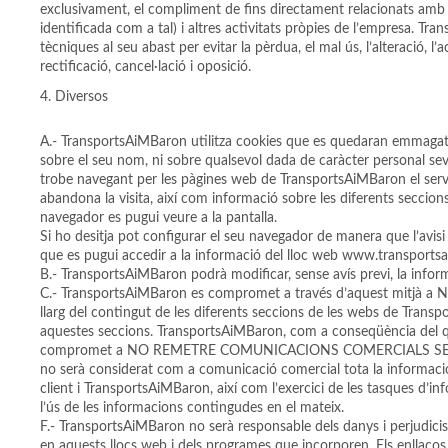
exclusivament, el compliment de fins directament relacionats amb l
identificada com a tal) i altres activitats pròpies de l’empresa. Tra
tècniques al seu abast per evitar la pèrdua, el mal ús, l’alteració, 
rectificació, cancel·lació i oposició.
Diversos
A.- TransportsAiMBaron utilitza cookies que es quedaran emmagatze
sobre el seu nom, ni sobre qualsevol dada de caràcter personal seva.
trobe navegant per les pàgines web de TransportsAiMBaron el servid
abandona la visita, així com informació sobre les diferents seccions
navegador es pugui veure a la pantalla.
Si ho desitja pot configurar el seu navegador de manera que l’avisi
que es pugui accedir a la informació del lloc web www.transports
B.- TransportsAiMBaron podrà modificar, sense avís previ, la inform
C.- TransportsAiMBaron es compromet a través d’aquest mitjà a NO
llarg del contingut de les diferents seccions de les webs de Tra
aquestes seccions. TransportsAiMBaron, com a conseqüència del q
compromet a NO REMETRE COMUNICACIONS COMERCIALS SENSE IDEN
no serà considerat com a comunicació comercial tota la informació
client i TransportsAiMBaron, així com l’exercici de les tasques d’i
l’ús de les informacions contingudes en el mateix.
F.- TransportsAiMBaron no serà responsable dels danys i perjudicis 
en aquests llocs web i dels programes que incorporen. Els enllaços (