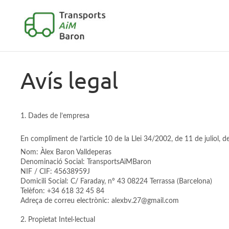
Avís legal
Dades de l’empresa
En compliment de l’article 10 de la Llei 34/2002, de 11 de juliol, d
Nom: Àlex Baron Valldeperas
Denominació Social: TransportsAiMBaron
NIF / CIF: 45638959J
Domicili Social: C/ Faraday, nº 43 08224 Terrassa (Barcelona)
Telèfon: +34 618 32 45 84
Adreça de correu electrònic: alexbv.27@gmail.com
Propietat Intel·lectual