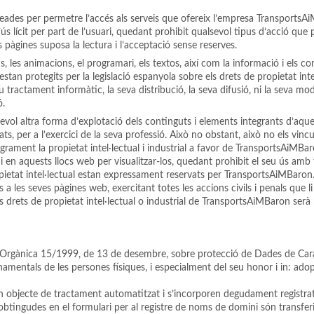
des per permetre l’accés als serveis que ofereix l’empresa TransportsA
i d’ús lícit per part de l’usuari, quedant prohibit qualsevol tipus d’acció 
s pàgines suposa la lectura i l’acceptació sense reserves.
 sons, les animacions, el programari, els textos, així com la informació i e
an protegits per la legislació espanyola sobre els drets de propietat inte
 seu tractament informàtic, la seva distribució, la seva difusió, ni la seva 
ó.
sevol altra forma d’explotació dels continguts i elements integrants d’aque
, per a l’exercici de la seva professió. Això no obstant, això no els vincul
grament la propietat intel·lectual i industrial a favor de TransportsAiMBar
i en aquests llocs web per visualitzar-los, quedant prohibit el seu ús amb fin
propietat intel·lectual estan expressament reservats per TransportsAiMBaro
 a les seves pàgines web, exercitant totes les accions civils i penals que 
ls drets de propietat intel·lectual o industrial de TransportsAiMBaron ser
lei Orgànica 15/1999, de 13 de desembre, sobre protecció de Dades de Caràct
fonamentals de les persones físiques, i especialment del seu honor i in: ad
bjecte de tractament automatitzat i s’incorporen degudament registrats a
tingudes en el formulari per al registre de noms de domini són transferid