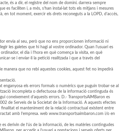
cte, és a dir, el registre del nom de domini. darrera sempre
 es faciliten i, a més, s’han instal·lat tots els mitjans i mesures
podrà, en tot moment, exercir els drets reconeguts a la LOPD, d’accés,
dor envia al seu, però que no ens proporcionen informació ni
egir les galetes que hi hagi al vostre ordinador. Quan l’usuari es
rdinador, el dia i l’hora en què comença la visita, en què
ar-se i enviar-li la petició realitzada i que a través del
or de manera que no rebi aquestes cookies, aquest fet no impedirà
sentació.
t enganyosa els errors formals o numèrics que puguin trobar-se al
ització incompleta o defectuosa de la informació continguda és
gui coneixement d’aquests errors. D.- TransportsAiMBaron es
Serveis de la Societat de la Informació. A aquests efectes
nalitat el manteniment de la relació contractual existent entre
é contractat amb l’empresa. web www.transportsaimbaron.com i/o en
 es derivin de l’ús de la informació, de les matèries contingudes
MBaron, per accedir a l’usuari a prestacions i serveis oferts per