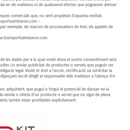
uda en els mateixos ni de qualssevol efectes que poguessin derivar-
ques comercials que, no sent propietat d’aquesta entitat,
ansportsaimbaron.com – .
 (per exemple, els macros de processadors de text, els applets de
eb www.transportsaimbaron.com
e les dades per a la qual vosté dóna el vostre consentiment serà
sultes i/o enviar publicitat de productes o serveis que puguin ser
gació legal. Vostè té dret a l’accés, rectificació oa sol·licitar la
itjançant escrit dirigit al responsable dels mateixos a l’adreça d’e-
nc adquirient, que pugui o tingui el potencial de danyar-ne la
 la venda o oferta d’un producte o servei que no sigui de plena
güents també estan prohibides explícitament: