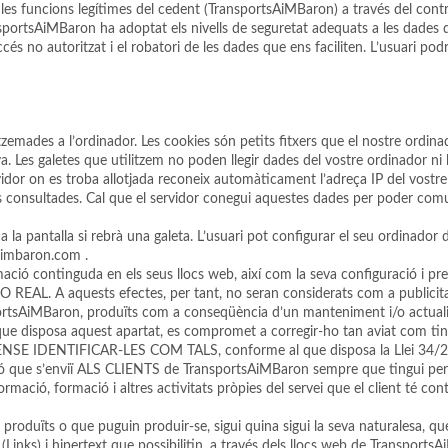
es funcions legítimes del cedent (TransportsAiMBaron) a través del contra
nsportsAiMBaron ha adoptat els nivells de seguretat adequats a les dades que
l’accés no autoritzat i el robatori de les dades que ens faciliten. L’usuari 
mades a l’ordinador. Les cookies són petits fitxers que el nostre ordina
 Les galetes que utilitzem no poden llegir dades del vostre ordinador ni ll
or on es troba allotjada reconeix automàticament l’adreça IP del vostre o
 consultades. Cal que el servidor conegui aquestes dades per poder comunic
 a la pantalla si rebrà una galeta. L’usuari pot configurar el seu ordinad
aimbaron.com .
ació continguda en els seus llocs web, així com la seva configuració i pre
 REAL. A aquests efectes, per tant, no seran considerats com a publicita
nsportsAiMBaron, produïts com a conseqüència d’un manteniment i/o actual
ue disposa aquest apartat, es compromet a corregir-ho tan aviat com tin
TIFICAR-LES COM TALS, conforme al que disposa la Llei 34/2002 de 
 que s’enviï ALS CLIENTS de TransportsAiMBaron sempre que tingui per fi
nformació, formació i altres activitats pròpies del servei que el client t
produïts o que puguin produir-se, sigui quina sigui la seva naturalesa, que
Links) i hipertext que possibilitin, a través dels llocs web de TransportsAi