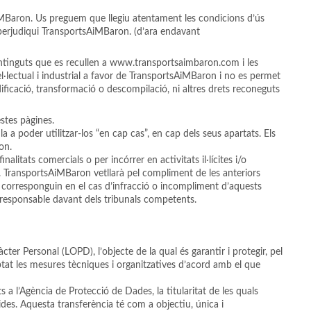
iMBaron. Us preguem que llegiu atentament les condicions d’ús
que perjudiqui TransportsAiMBaron. (d’ara endavant
ls continguts que es recullen a www.transportsaimbaron.com i les
l·lectual i industrial a favor de TransportsAiMBaron i no es permet
modificació, transformació o descompilació, ni altres drets reconeguts
stes pàgines.
a a poder utilitzar-los “en cap cas”, en cap dels seus apartats. Els
on.
alitats comercials o per incórrer en activitats il·lícites i/o
n. TransportsAiMBaron vetllarà pel compliment de les anteriors
li corresponguin en el cas d’infracció o incompliment d’aquests
à responsable davant dels tribunals competents.
er Personal (LOPD), l’objecte de la qual és garantir i protegir, pel
optat les mesures tècniques i organitzatives d’acord amb el que
 l’Agència de Protecció de Dades, la titularitat de les quals
es. Aquesta transferència té com a objectiu, única i