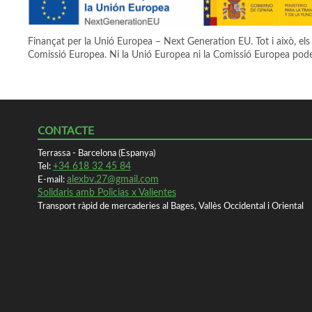
Finançat per la Unió Europea – Next Generation EU. Tot i això, els 
Comissió Europea. Ni la Unió Europea ni la Comissió Europea pode
CONTACTE
Terrassa - Barcelona (Espanya)
+34 618 32 45 84
Tel:
alexbv.27@gmail.com
E-mail:
Solidaris amb Policias x Valientes
Transport ràpid de mercaderies al Bages, Vallès Occidental i Oriental