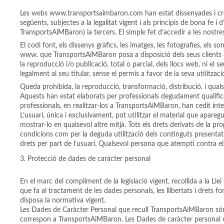
Les webs www.transportsaimbaron.com han estat dissenyades i crea
següents, subjectes a la legalitat vigent i als principis de bona fe 
TransportsAiMBaron) ia tercers. El simple fet d’accedir a les nostre
El codi font, els dissenys gràfics, les imatges, les fotografies, els
www. que TransportsAiMBaron posa a disposició dels seus clients est
la reproducció i/o publicació, total o parcial, dels llocs web, ni el
legalment al seu titular, sense el permís a favor de la seva utilitzaci
Queda prohibida, la reproducció, transformació, distribució, i qual
Aquests han estat elaborats per professionals degudament qualificats
professionals, en realitzar-los a TransportsAiMBaron, han cedit ínte
L’usuari, única i exclusivament, pot utilitzar el material que aparegu
mostrar-lo en qualsevol altre mitjà. Tots els drets derivats de la 
condicions com per la deguda utilització dels continguts presentats
drets per part de l’usuari. Qualsevol persona que atempti contra e
Protecció de dades de caràcter personal
En el marc del compliment de la legislació vigent, recollida a la L
que fa al tractament de les dades personals, les llibertats i drets 
disposa la normativa vigent.
Les Dades de Caràcter Personal que recull TransportsAiMBaron són o
correspon a TransportsAiMBaron. Les Dades de caràcter personal ob